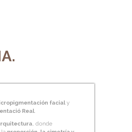
A.
cropigmentación facial
y
entació Real
.
arquitectura
, donde
 la
proporción, la simetría y