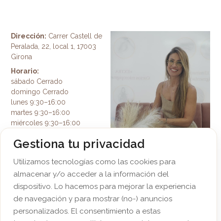
Dirección:
Carrer Castell de
Peralada, 22, local 1, 17003
Girona
Horario:
sábado Cerrado
domingo Cerrado
lunes 9:30–16:00
martes 9:30–16:00
miércoles 9:30–16:00
jueves 9:30–16:00
Gestiona tu privacidad
viernes 9:30–19:00
Teléfono:
669 33 54 14
Utilizamos tecnologías como las cookies para
Email:
almacenar y/o acceder a la información del
info@katerinamicroreal.com
dispositivo. Lo hacemos para mejorar la experiencia
de navegación y para mostrar (no-) anuncios
personalizados. El consentimiento a estas